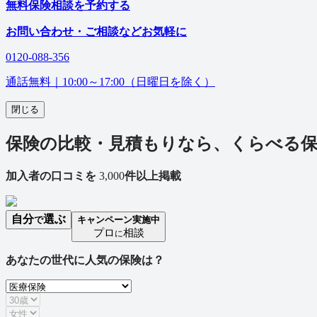
無料
保険相談を予約する
お問い合わせ・ご相談などお気軽に
0120-088-356
通話無料｜
10:00～17:00（日曜日を除く）
閉じる
保険の比較・見積もりなら、くらべる
加入者の口コミを
3,000
件以上掲載
自分
選ぶ
で
キャンペーン実施中
プロ
相談
に
あなたの世代に人気の保険は？