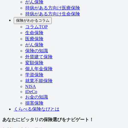
がん保険
持病がある方向け医療保険
持病がある方向け生命保険
保険がわかるコラム
コラムTOP
生命保険
医療保険
がん保険
保険の知識
外貨建て保険
変額保険
個人年金保険
学資保険
就業不能保険
NISA
iDeCo
お金の知識
損害保険
くらべる保険なびとは
あなたにピッタリの保険選びをナビゲート！