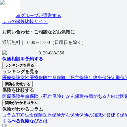
日本生命グループが運営する
安心の保険⽐較サイト
お問い合わせ・ご相談などお気軽に
通話無料｜
10:00～17:00（日曜日を除く）
0120-088-356
保険相談を予約する
ランキングを見る
ランキングを見る
医療保険
女性医療保険
生命保険（死亡保険）
終身保険
定期保
保険を比較する
保険を比較する
医療保険
生命保険（死亡保険）
がん保険
持病がある方向け医
保険がわかるコラム
保険がわかるコラム
コラムTOP
生命保険
医療保険
がん保険
保険の知識
外貨建て保
くらべる保険なびとは