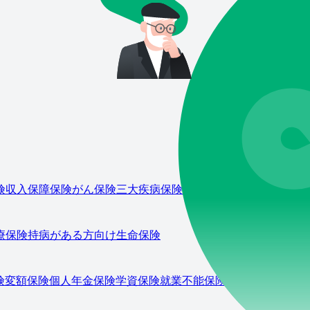
険
収入保障保険
がん保険
三大疾病保険
変額保険
外貨建て保険
持
療保険
持病がある方向け生命保険
険
変額保険
個人年金保険
学資保険
就業不能保険
NISA
iDeCo
お金