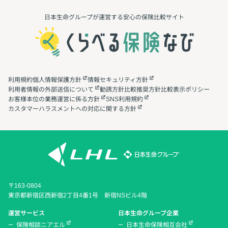
日本生命グループが運営する安心の保険⽐較サイト
利用規約
個人情報保護方針
情報セキュリティ方針
利用者情報の外部送信について
勧誘方針
比較推奨方針
比較表示ポリシー
お客様本位の業務運営に係る方針
SNS利用規約
カスタマーハラスメントへの対応に関する方針
〒163-0804
東京都新宿区西新宿2丁目4番1号 新宿NSビル4階
運営サービス
日本生命グループ企業
保険相談ニアエル
日本生命保険相互会社