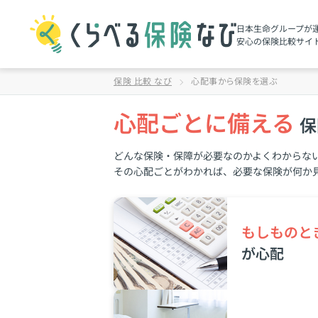
日本生命グループが
安心の保険⽐較サイ
保険 比較 なび
心配事から保険を選ぶ
心配ごとに備える
保
どんな保険・保障が必要なのかよくわからな
その心配ごとがわかれば、必要な保険が何か
もしものと
が⼼配