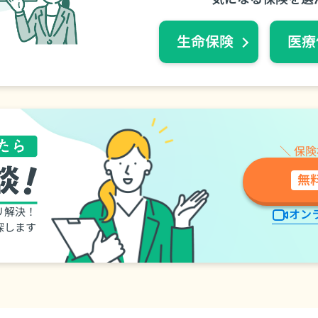
⽣命保険
医療
＼ 保
無
リ解決！
オン
探します