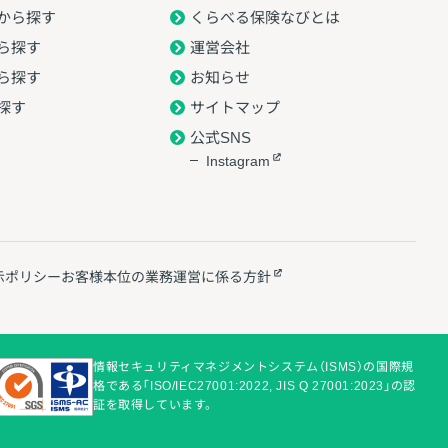
から探す
くらべる保険なびとは
ら探す
運営会社
ら探す
お知らせ
探す
サイトマップ
公式SNS
Instagram
示ポリシー
お客様本位の業務運営に係る方針
情報セキュリティマネジメントシステム（ISMS）の国際規
格である「ISO/IEC27001:2022, JIS Q 27001:2023」の認
証を取得しています。