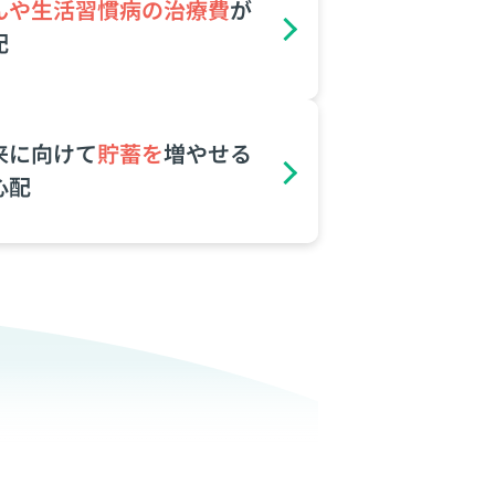
んや⽣活習慣病の治療費
が
配
来に向けて
貯蓄を
増やせる
⼼配