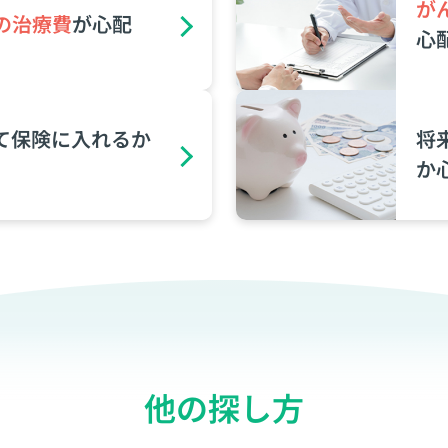
が
の治療費
が⼼配
⼼
て保険に⼊れるか
将
か
他の探し方