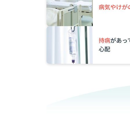
病気やけが
持病
があっ
⼼配