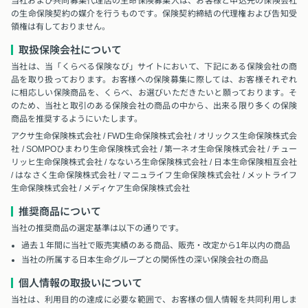
当社および共同募集代理店の生命保険募集人は、お客様と申込先の保険会社
の生命保険契約の媒介を行うものです。保険契約締結の代理権および告知受
領権は有しておりません。
取扱保険会社について
当社は、当「くらべる保険なび」サイトにおいて、下記にある保険会社の商
品を取り扱っております。お客様への保険募集に際しては、お客様それぞれ
に相応しい保険商品を、くらべ、お選びいただきたいと願っております。そ
のため、当社と取引のある保険会社の商品の中から、出来る限り多くの保険
商品を推奨するようにいたします。
アクサ生命保険株式会社 / FWD生命保険株式会社 / オリックス生命保険株式会
社 / SOMPOひまわり生命保険株式会社 / 第一ネオ生命保険株式会社 / チュー
リッヒ生命保険株式会社 / なないろ生命保険株式会社 / 日本生命保険相互会社
/ はなさく生命保険株式会社 / マニュライフ生命保険株式会社 / メットライフ
生命保険株式会社 / メディケア生命保険株式会社
推奨商品について
当社の推奨商品の選定基準は以下の通りです。
過去１年間に当社で販売実績のある商品、販売・改定から1年以内の商品
当社の所属する日本生命グループとの関係性の深い保険会社の商品
個人情報の取扱いについて
当社は、利用目的の達成に必要な範囲で、お客様の個人情報を共同利用しま