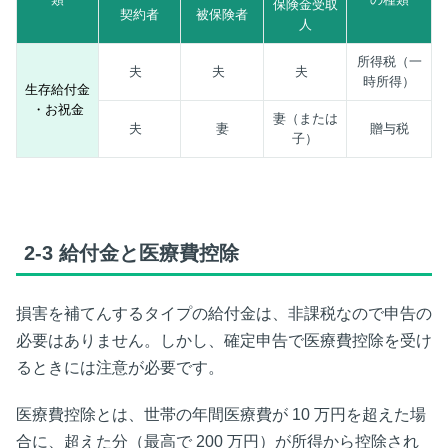
保険金受取
契約者
被保険者
人
所得税（一
夫
夫
夫
時所得）
生存給付金
・お祝金
妻（または
夫
妻
贈与税
子）
2-3
給付金と医療費控除
損害を補てんするタイプの給付金は、非課税なので申告の
必要はありません。しかし、確定申告で医療費控除を受け
るときには注意が必要です。
医療費控除とは、世帯の年間医療費が
10
万円を超えた場
合に、超えた分（最高で
200
万円）が所得から控除され