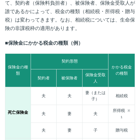
て、契約者（保険料負担者）、被保険者、保険金受取人が
誰であるかによって、税金の種類（相続税・所得税・贈与
税）は変わってきます。なお、相続税については、生命保
険の非課税枠の適用があります。
■保険金にかかる税金の種類（例）
契約形態
保険金の種
かかる税金
類
の種類
保険金受取
契約者
被保険者
人
妻（または
夫
夫
相続税
子）
所得税
※
死亡保険金
夫
妻
夫
１
夫
妻
子
贈与税