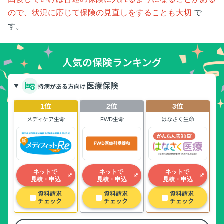
ので、状況に応じて保険の見直しをすることも大切
で
す。
人気の保険ランキング
医療保険
持病がある方向け
1位
2位
3位
メディケア生命
FWD生命
はなさく生命
ネットで
ネットで
ネットで
見積・申込
見積・申込
見積・申込
資料請求
資料請求
資料請求
チェック
チェック
チェック