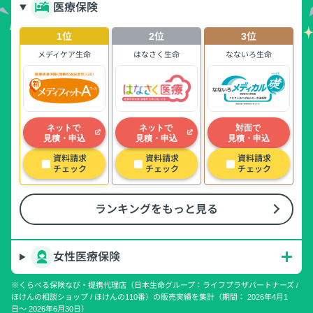
医療保険
1位
2位
3位
メディケア生命
はなさく生命
なないろ生命
ネットで
ネットで
対面で
見積・申込
見積・申込
見積・申込
資料請求
資料請求
資料請求
チェック
チェック
チェック
ランキングをもっと見る
女性医療保険
※くらべる保険なび・提携代理店（日本生命グループ：ライフプラザパートナーズ /
ほけんの相談ショップ / ほけんの110番）の販売実績を集計（期間： 2026年4月1
日〜 2026年6月30日）