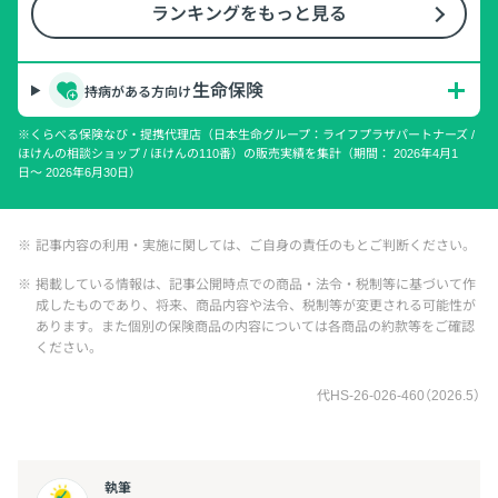
ランキングをもっと見る
生命保険
持病がある方向け
※くらべる保険なび・提携代理店（日本生命グループ：ライフプラザパートナーズ /
ほけんの相談ショップ / ほけんの110番）の販売実績を集計（期間： 2026年4月1
日〜 2026年6月30日）
※
記事内容の利用・実施に関しては、ご自身の責任のもとご判断ください。
※
掲載している情報は、記事公開時点での商品・法令・税制等に基づいて作
成したものであり、将来、商品内容や法令、税制等が変更される可能性が
あります。また個別の保険商品の内容については各商品の約款等をご確認
ください。
代HS-26-026-460（2026.5）
執筆