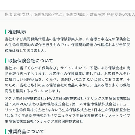
保険 比較 なび
保険を知る・学ぶ
保険の知識
詳細解説！持病があっても入
権限明示
当社および共同募集代理店の生命保険募集人は、お客様と申込先の保険会社
の生命保険契約の媒介を行うものです。保険契約締結の代理権および告知受
領権は有しておりません。
取扱保険会社について
当社は、当「くらべる保険なび」サイトにおいて、下記にある保険会社の商
品を取り扱っております。お客様への保険募集に際しては、お客様それぞれ
に相応しい保険商品を、くらべ、お選びいただきたいと願っております。そ
のため、当社と取引のある保険会社の商品の中から、出来る限り多くの保険
商品を推奨するようにいたします。
アクサ生命保険株式会社 / FWD生命保険株式会社 / オリックス生命保険株式会
社 / SOMPOひまわり生命保険株式会社 / 第一ネオ生命保険株式会社 / チュー
リッヒ生命保険株式会社 / なないろ生命保険株式会社 / 日本生命保険相互会社
/ はなさく生命保険株式会社 / マニュライフ生命保険株式会社 / メットライフ
生命保険株式会社 / メディケア生命保険株式会社
推奨商品について