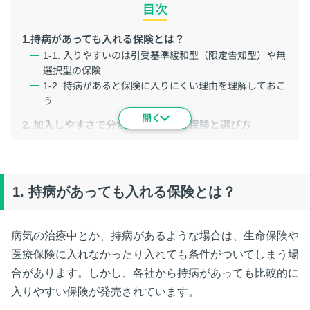
目次
1.持病があっても入れる保険とは？
1-1. 入りやすいのは引受基準緩和型（限定告知型）や無
選択型の保険
1-2. 持病があると保険に入りにくい理由を理解しておこ
う
2. 加入しやすさで分かれる３種類の保険と選び方
2-1. ３種類の保険の違い
2-2. ３種類の保険の検討手順
2-3. まず普通の保険からチャレンジすべき３つの理由
2-4.３種類の保険の告知内容と保障の制限
1.
持病があっても入れる保険とは？
3.持病がある人が普通の保険に申し込むときの３つのポ
イント
病気の治療中とか、持病があるような場合は、生命保険や
3-1.きちんと持病の治療を受ける
医療保険に入れなかったり入れても条件がついてしまう場
3-2.正しく、詳しく告知する
合があります。しかし、各社から持病があっても比較的に
3-3.複数の保険会社に申し込む
入りやすい保険が発売されています。
4. まとめ：持病あるなら、あせらずゆっくり保険を選ぶ